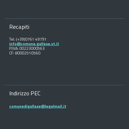
Recapiti
Tel. (+39)0761 49791
info@comune.gallese.vt.it
P.IVA: 00223000563
CF: 80002510560
Indirizzo PEC
comunedigallese@legalmail.it