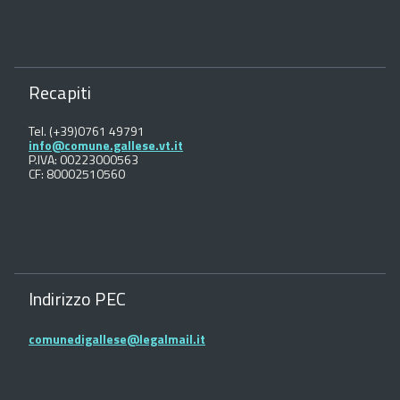
Recapiti
Tel. (+39)0761 49791
info@comune.gallese.vt.it
P.IVA: 00223000563
CF: 80002510560
Indirizzo PEC
comunedigallese@legalmail.it