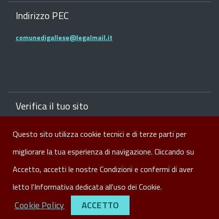
Indirizzo PEC
comunedigallese@legalmail.it
Verifica il tuo sito
Verifica il sito del comune con la Bussola della
Questo sito utilizza cookie tecnici e di terze parti per
Trasparenza dei siti web
migliorare la tua esperienza di navigazione. Cliccando su
Visite:
427558
Accetto, accetti le nostre Condizioni e confermi di aver
letto l'Informativa dedicata all'uso dei Cookie.
|
|
Note Legali
Privacy
Cookie Policy
Sito realizzato da
GaspariLab
Cookie Policy
ACCETTO